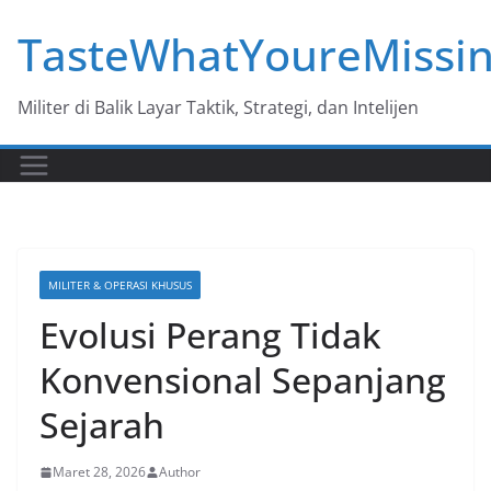
Skip
TasteWhatYoureMissi
to
content
Militer di Balik Layar Taktik, Strategi, dan Intelijen
MILITER & OPERASI KHUSUS
Evolusi Perang Tidak
Konvensional Sepanjang
Sejarah
Maret 28, 2026
Author