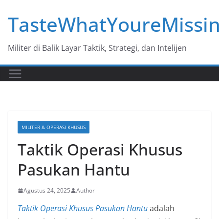
Skip
TasteWhatYoureMissi
to
content
Militer di Balik Layar Taktik, Strategi, dan Intelijen
MILITER & OPERASI KHUSUS
Taktik Operasi Khusus
Pasukan Hantu
Agustus 24, 2025
Author
Taktik Operasi Khusus Pasukan Hantu
adalah